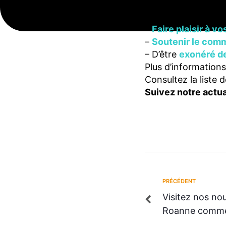
proposant de répert
Kdo vous permetta
–
Faire plaisir à vo
–
Soutenir le com
– D’être
exonéré de
Plus d’informations
Consultez la liste
Suivez notre actual
Navigatio
PRÉCÉDENT
Précédent
Visitez nos n
de
Roanne comme s