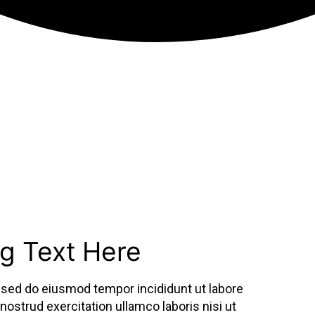
Rejoins la communauté GVGM !
Abonne toi à la newsletter
g Text Here
, sed do eiusmod tempor incididunt ut labore
ostrud exercitation ullamco laboris nisi ut