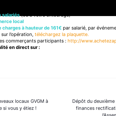
orier leur boutique en ligne. Il nous présente aujour
nt de :
s salariés
(ou à votre entourage)
merce local
 charges à hauteur de 161€
par salarié, par événeme
 sur l’opération,
téléchargez la plaquette.
 des commerçants participants :
http://www.
achetezapi
ité en direct sur :
n
Suiv
ouveaux locaux GVGM à
Dépôt du deuxième p
i vous y étiez !
finances rectifica
l’Asse