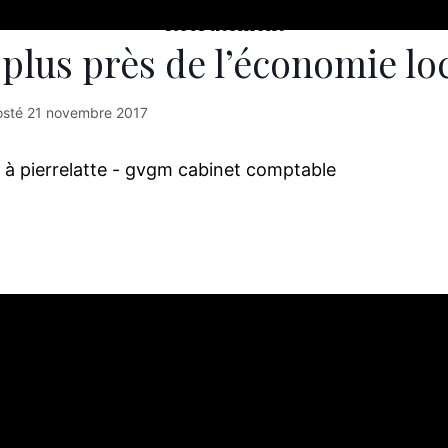
Recrutement
lus près de l’économie lo
osté
21 novembre 2017
Achetez à Pierrelatte
: Comment faire plaisir à vos s
n, le cabinet GVGM de Pierrelatte s’est inscrit sur le
 internet valorise et soutient les commerçants de la vil