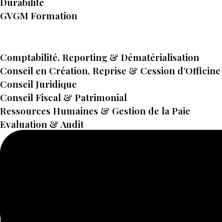
Durabilité
GVGM Formation
Comptabilité, Reporting & Dématérialisation
Conseil en Création, Reprise & Cession d’Officine
Conseil Juridique
Conseil Fiscal & Patrimonial
Ressources Humaines & Gestion de la Paie
Evaluation & Audit
Cabinet GVGM Roanne
Cabinet GVGM Cours
Cabinet GVGM Saint-Paul-Trois-Châteaux
Cabinet GVGM Lyon