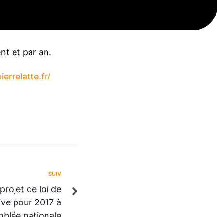
d’hui son Chèque
nt et par an.
errelatte.fr/
SUIV
rojet de loi de
tive pour 2017 à
mblée nationale