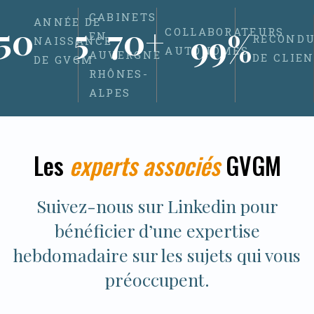
CABINETS
ANNÉE DE
50
5
70
+
COLLABORATEURS
99
%
EN
RECOND
NAISSANCE
AUTONOMES
AUVERGNE
DE CLIE
DE GVGM
RHÔNES-
ALPES
Les
experts associés
GVGM
Suivez-nous sur Linkedin pour
bénéficier d’une expertise
hebdomadaire sur les sujets qui vous
préoccupent.