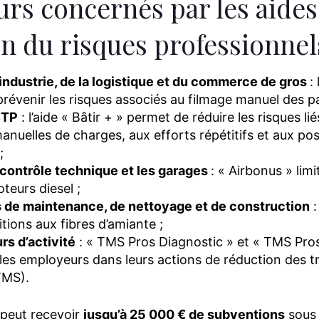
urs concernés par les aides 
n du risques professionnel
’industrie, de la logistique et du commerce de gros
:
 prévenir les risques associés au filmage manuel des pa
BTP
: l’aide « Bâtir + » permet de réduire les risques li
nuelles de charges, aux efforts répétitifs et aux po
;
 contrôle technique et les garages
: « Airbonus » limi
teurs diesel ;
s de maintenance, de nettoyage et de construction
:
itions aux fibres d’amiante ;
rs d’activité
: « TMS Pros Diagnostic » et « TMS Pro
s employeurs dans leurs actions de réduction des t
TMS).
 peut recevoir
jusqu’à 25 000 € de subventions
sous 