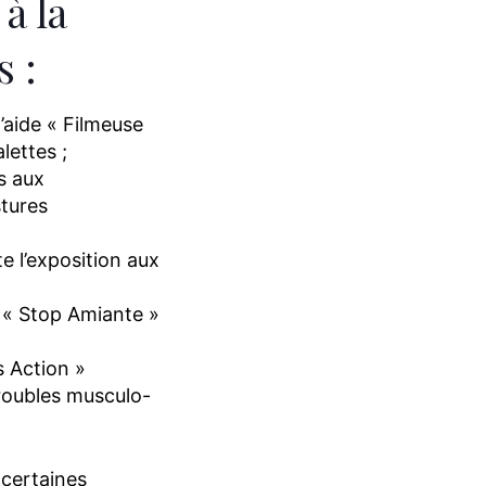
à la
s :
 l’aide « Filmeuse
lettes ;
és aux
stures
te l’exposition aux
 « Stop Amiante »
s Action »
roubles musculo-
certaines