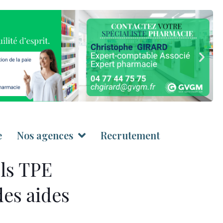
e
Nos agences
Recrutement
els TPE
des aides