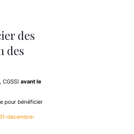
cier des
on des
if, CGSS)
avant le
e pour bénéficier
u-31-decembre-