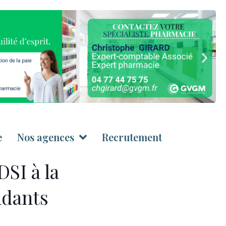
e
Nos agences
Recrutement
DSI à la
ndants