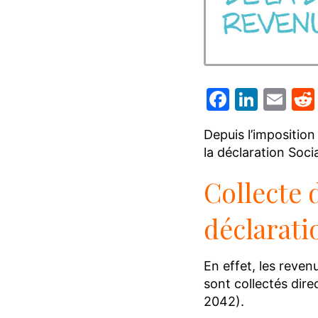
Facebo
Linke
Em
Depuis l’imposition
la déclaration Soci
Collecte 
déclarati
En effet, les reven
sont collectés dire
2042).