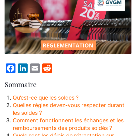
Facebook
LinkedIn
Email
Reddit
Sommaire
Qu’est-ce que les soldes ?
Quelles règles devez-vous respecter durant
les soldes ?
Comment fonctionnent les échanges et les
remboursements des produits soldés ?
Quels sont les délais de rétractation sur