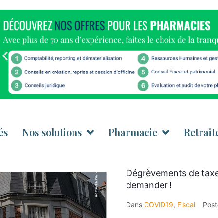
és
Nos solutions
Pharmacie
Retrait
Dégrèvements de taxe f
demander !
Dans
COVID19
,
Fiscal
Pos