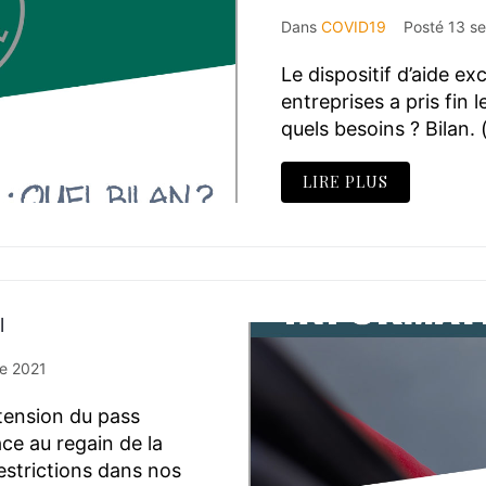
Dans
COVID19
Posté
13 s
Le dispositif d’aide ex
entreprises a pris fin le
quels besoins ? Bilan. 
LIRE PLUS
l
e 2021
xtension du pass
ace au regain de la
restrictions dans nos