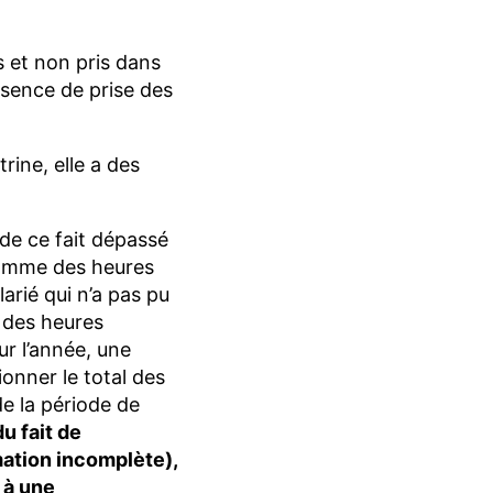
s et non pris dans
bsence de prise des
rine, elle a des
 de ce fait dépassé
 comme des heures
arié qui n’a pas pu
e des heures
r l’année, une
ionner le total des
de la période de
du fait de
mation incomplète),
 à une