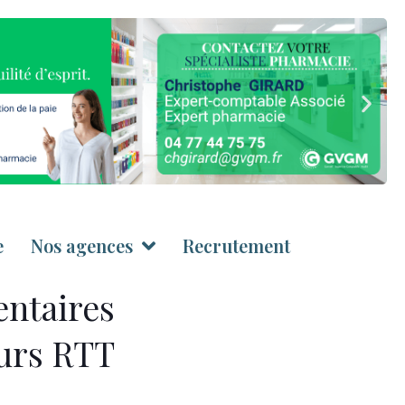
e
Nos agences
Recrutement
entaires
ours RTT