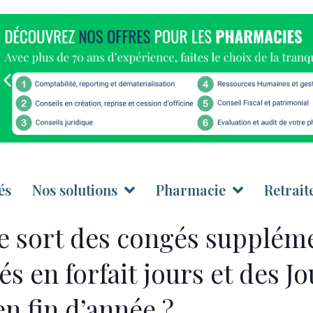
és
Nos solutions
Pharmacie
Retrait
le sort des congés supplém
és en forfait jours et des J
en fin d’année ?