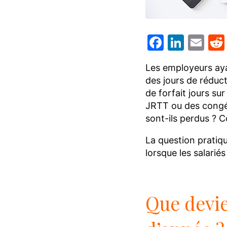
Facebo
Linke
Em
Les employeurs aya
des jours de réduc
de forfait jours su
JRTT ou des congés 
sont-ils perdus ? 
La question pratiqu
lorsque les salarié
Que devie