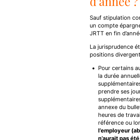
d’année 
Sauf stipulation c
un compte épargne-
JRTT en fin d’année
La jurisprudence ét
positions divergent
Pour certains au
la durée annuel
supplémentaires 
prendre ses jou
supplémentaires
annexe du bullet
heures de travai
référence ou lors
l’employeur (ab
n’aurait pas ét