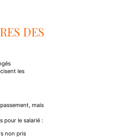
RES DES
ongés
cisent les
 dépassement, mais
 pour le salarié :
rs non pris