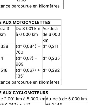
stance parcourue en kilomètres
LE AUX MOTOCYCLETTES
u’à 3
De 3 001 km
Au-delà
 km
à 6 000 km
de 6 000
km
,338
(d* 0,084) +
d* 0,211
760
,4
(d* 0,07) +
d* 0,235
989
,518
(d* 0,067) +
d* 0,292
1351
stance parcourue en kilomètres
LE AUX CYCLOMOTEURS
e 2 001 km à 5 000 km
Au-delà de 5 000 km
d* 0,063) + 412
d* 0,146