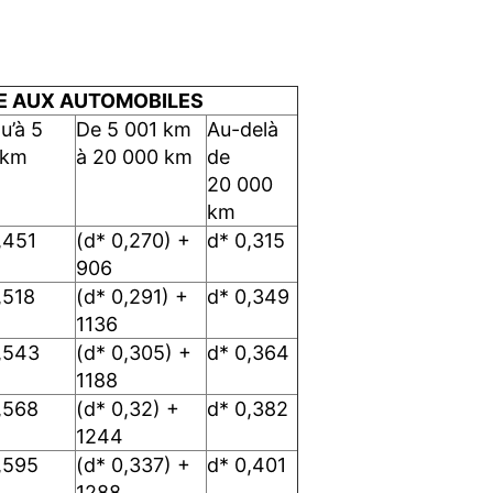
LE AUX AUTOMOBILES
u’à 5
De 5 001 km
Au-delà
 km
à 20 000 km
de
20 000
km
,451
(d* 0,270) +
d* 0,315
906
,518
(d* 0,291) +
d* 0,349
1136
,543
(d* 0,305) +
d* 0,364
1188
,568
(d* 0,32) +
d* 0,382
1244
,595
(d* 0,337) +
d* 0,401
1288