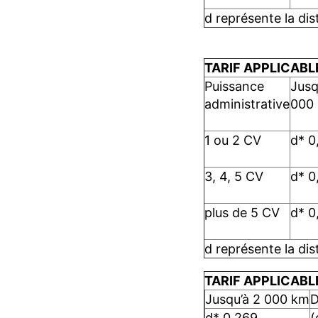
d représente la di
TARIF APPLICAB
Puissance
Jusq
administrative
000
1 ou 2 CV
d* 0
3, 4, 5 CV
d* 0
plus de 5 CV
d* 0
d représente la di
TARIF APPLICAB
Jusqu’à 2 000 km
D
d* 0,269
(