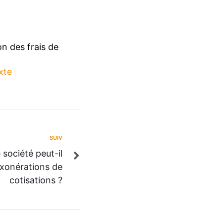
on des frais de
xte
SUIV
 société peut-il
exonérations de
cotisations ?