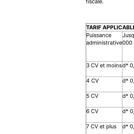
fiscale.
TARIF APPLICAB
Puissance
Jusq
administrative
000
3 CV et moins
d* 0
4 CV
d* 0
5 CV
d* 0
6 CV
d* 0
7 CV et plus
d* 0