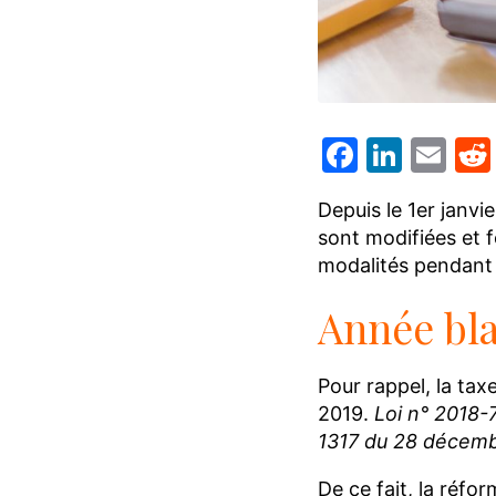
Facebo
Linke
Em
Depuis le 1er janvi
sont modifiées et f
modalités pendant l
Année bl
Pour rappel, la tax
2019.
Loi n° 2018-77
1317 du 28 décembre
De ce fait, la réfor