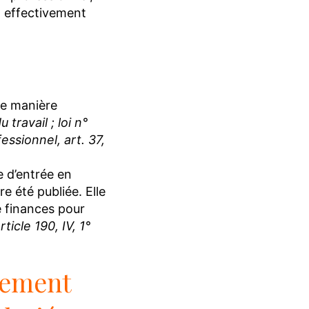
nt effectivement
de manière
 travail ; loi n°
ssionnel, art. 37,
e d’entrée en
e été publiée. Elle
de finances pour
icle 190, IV, 1°
sement