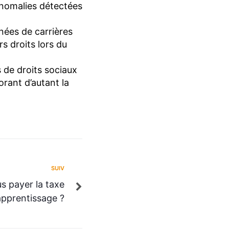
 anomalies détectées
nnées de carrières
rs droits lors du
 de droits sociaux
orant d’autant la
SUIV
s payer la taxe
apprentissage ?