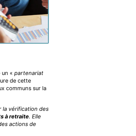
 un «
partenariat
ture de cette
vaux communs sur la
 la vérification des
s à retraite
. Elle
 des actions de