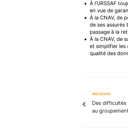
À l’URSSAF touj
en vue de garant
À la CNAV, de po
de ses assurés to
passage à la ret
À la CNAV, de s
et simplifier le
qualité des don
PRÉCÉDENT
Des difficulté
au groupement