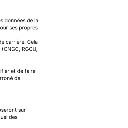
es données de la
 pour ses propres
e carrière. Cela
res (CNGC, RGCU,
ier et de faire
 erroné de
oseront sur
suel des