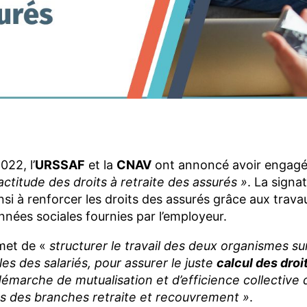
ok
dIn
ail
Reddit
22, l’
URSSAF
et la
CNAV
ont annoncé avoir engagé
actitude des droits à retraite des assurés »
. La signa
nsi à renforcer les droits des assurés grâce aux tra
onnées sociales fournies par l’employeur.
met de «
structurer le travail des deux organismes sur
es des salariés, pour assurer le juste
calcul des droit
démarche de mutualisation et d’efficience collective
es des branches retraite et recouvrement »
.