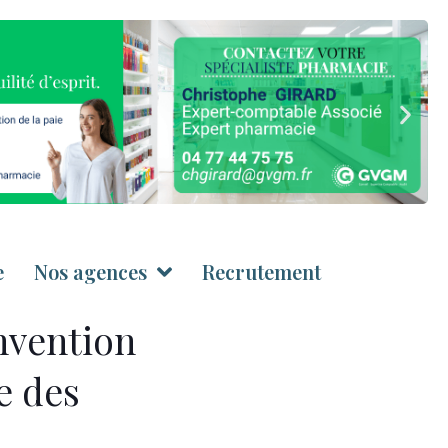
e
Nos agences
Recrutement
nvention
te des