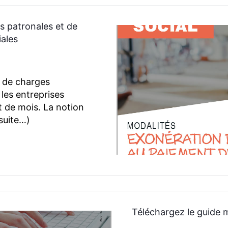
s patronales et de
iales
n de charges
les entreprises
 de mois. La notion
(suite…)
Téléchargez le guide m