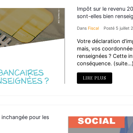
Impôt sur le revenu 2
sont-elles bien rensei
Dans
Fiscal
Posté
5 juillet
Votre déclaration d'i
mais, vos coordonnées
renseignées ? Cette i
conséquence. (suite…
LIRE PLUS
té inchangée pour les